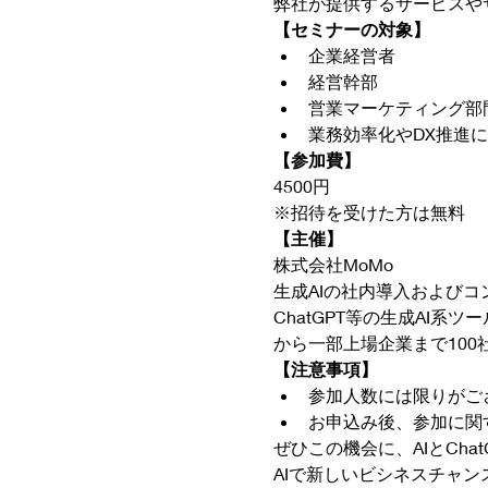
弊社が提供するサービスや
【セミナーの対象】
企業経営者
経営幹部
営業マーケティング部
業務効率化やDX推進
【参加費】
4500円
※招待を受けた方は無料
【主催】
株式会社MoMo
生成AIの社内導入および
ChatGPT等の生成AI
から一部上場企業まで100
【注意事項】
参加人数には限りがご
お申込み後、参加に関
ぜひこの機会に、AIとCha
AIで新しいビシネスチャン