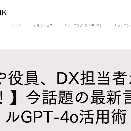
NK
ホーム
研修サービス
Eラーニング（ChatGPT）
Eラーニング(
や役員、DX担当者が
！】今話題の最新
ルGPT-4o活用術