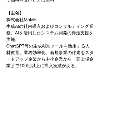
【主催】
株式会社MoMo
生成AIの社内導入およびコンサルティング業
務、AIを活用したシステム開発の伴走支援を
実施。
ChatGPT等の生成AI系ツールを活用する人
材教育、業務効率化、新規事業の伴走をスタ
ートアップ企業から中小企業から一部上場企
業まで100社以上に導入実績がある。
【注意事項】
参加人数には限りがございますので、お
早めにお申込みください。
お申込み後、参加に関する詳細情報をメ
ールにてご連絡いたします。
ぜひこの機会に、AIとChatGPTの世界に飛
び込んでみませんか？
AIで新しいビシネスチャンスを掴みましょ
う。