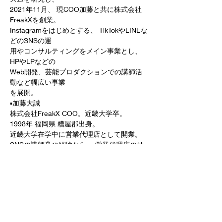
2021年11月、 現COO加藤と共に株式会社
FreakXを創業。
Instagramをはじめとする、 TikTokやLINEな
どのSNSの運
用やコンサルティングをメイン事業とし、 
HPやLPなどの
Web開発、芸能プロダクションでの講師活
動など幅広い事業
を展開。
▪️加藤大誠
株式会社FreakX COO。近畿大学卒。
1998年 福岡県 糟屋郡出身。
近畿大学在学中に営業代理店として開業。
SNSの講師業の経験から、 営業代理店のサ
ービスより自らのSNS運用の方が効果がある
と確信し、
SNS運用代行のサービスで学生中に起業。
現在は企業や行政などにSNS担当者や講師と
してサービスを展開中。