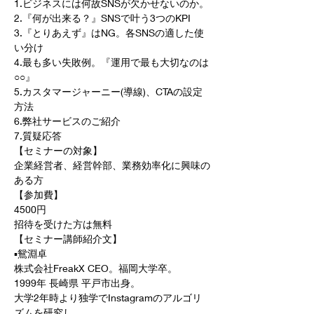
1.ビジネスには何故SNSが欠かせないのか。
2.『何が出来る？』SNSで叶う3つのKPI
3.『とりあえず』はNG。各SNSの適した使
い分け
4.最も多い失敗例。『運用で最も大切なのは
○○』
5.カスタマージャーニー(導線)、CTAの設定
方法
6.弊社サービスのご紹介
7.質疑応答
【セミナーの対象】
企業経営者、経営幹部、業務効率化に興味の
ある方
【参加費】
4500円
招待を受けた方は無料
【セミナー講師紹介文】
▪️鴛淵卓
株式会社FreakX CEO。福岡大学卒。
1999年 長崎県 平戸市出身。
大学2年時より独学でInstagramのアルゴリ
ズムを研究し、