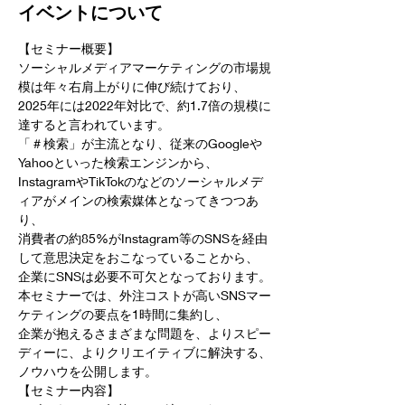
イベントについて
【セミナー概要】
ソーシャルメディアマーケティングの市場規
模は年々右肩上がりに伸び続けており、
2025年には2022年対比で、約1.7倍の規模に
達すると言われています。
「＃検索」が主流となり、従来のGoogleや
Yahooといった検索エンジンから、
InstagramやTikTokのなどのソーシャルメデ
ィアがメインの検索媒体となってきつつあ
り、
消費者の約85%がInstagram等のSNSを経由
して意思決定をおこなっていることから、
企業にSNSは必要不可欠となっております。
本セミナーでは、外注コストが高いSNSマー
ケティングの要点を1時間に集約し、  
企業が抱えるさまざまな問題を、よりスピー
ディーに、よりクリエイティブに解決する、
ノウハウを公開します。
【セミナー内容】